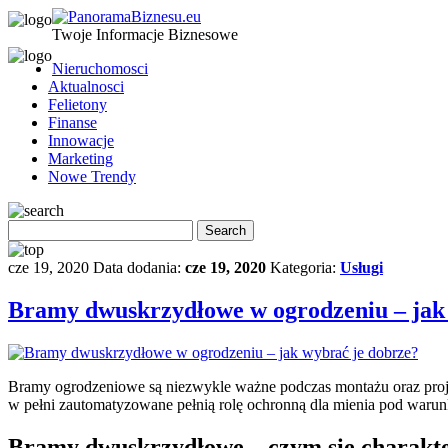
Twoje Informacje Biznesowe
Nieruchomosci
Aktualnosci
Felietony
Finanse
Innowacje
Marketing
Nowe Trendy
cze 19, 2020
Data dodania:
cze 19, 2020
Kategoria:
Usługi
Bramy dwuskrzydłowe w ogrodzeniu – jak
Bramy ogrodzeniowe są niezwykle ważne podczas montażu oraz proje
w pełni zautomatyzowane pełnią rolę ochronną dla mienia pod waru
Bramy dwuskrzydłowe – czym się charakt