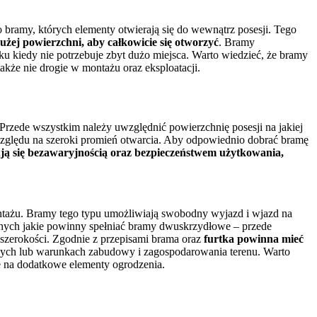
 bramy, których elementy otwierają się do wewnątrz posesji. Tego
żej powierzchni, aby całkowicie się otworzyć
. Bramy
u kiedy nie potrzebuje zbyt dużo miejsca. Warto wiedzieć, że bramy
kże nie drogie w montażu oraz eksploatacji.
zede wszystkim należy uwzględnić powierzchnię posesji na jakiej
względu na szeroki promień otwarcia. Aby odpowiednio dobrać bramę
ją się bezawaryjnością oraz bezpieczeństwem użytkowania,
tażu. Bramy tego typu umożliwiają swobodny wyjazd i wjazd na
znych jakie powinny spełniać bramy dwuskrzydłowe – przede
 szerokości. Zgodnie z przepisami brama oraz
furtka powinna mieć
owych lub warunkach zabudowy i zagospodarowania terenu. Warto
e na dodatkowe elementy ogrodzenia.