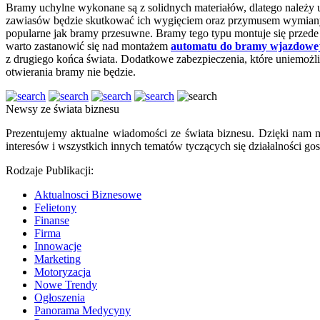
Bramy uchylne wykonane są z solidnych materiałów, dlatego należy 
zawiasów będzie skutkować ich wygięciem oraz przymusem wymiany 
popularne jak bramy przesuwne. Bramy tego typu montuje się przede
warto zastanowić się nad montażem
automatu do bramy wjazdowe
z drugiego końca świata. Dodatkowe zabezpieczenia, które uniemożl
otwierania bramy nie będzie.
Newsy ze świata biznesu
Prezentujemy aktualne wiadomości ze świata biznesu. Dzięki nam m
interesów i wszystkich innych tematów tyczących się działalności gos
Rodzaje Publikacji:
Aktualnosci Biznesowe
Felietony
Finanse
Firma
Innowacje
Marketing
Motoryzacja
Nowe Trendy
Ogłoszenia
Panorama Medycyny