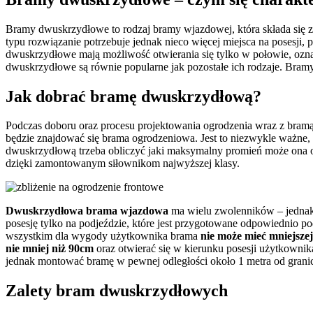
Bramy dwuskrzydłowe to rodzaj bramy wjazdowej, która składa się z 
typu rozwiązanie potrzebuje jednak nieco więcej miejsca na posesji,
dwuskrzydłowe mają możliwość otwierania się tylko w połowie, ozna
dwuskrzydłowe są równie popularne jak pozostałe ich rodzaje. Bramy
Jak dobrać bramę dwuskrzydłową?
Podczas doboru oraz procesu projektowania ogrodzenia wraz z bram
będzie znajdować się brama ogrodzeniowa. Jest to niezwykle ważne
dwuskrzydłową trzeba obliczyć jaki maksymalny promień może ona
dzięki zamontowanym siłownikom najwyższej klasy.
Dwuskrzydłowa brama wjazdowa
ma wielu zwolenników – jednak 
posesję tylko na podjeździe, które jest przygotowane odpowiednio
wszystkim dla wygody użytkownika brama
nie może mieć mniejszej
nie mniej niż 90cm
oraz otwierać się w kierunku posesji użytkowni
jednak montować bramę w pewnej odległości około 1 metra od granic
Zalety bram dwuskrzydłowych