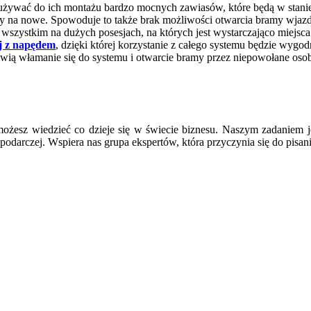
używać do ich montażu bardzo mocnych zawiasów, które będą w stanie 
na nowe. Spowoduje to także brak możliwości otwarcia bramy wjazdo
 wszystkim na dużych posesjach, na których jest wystarczająco miejs
j z napędem
, dzięki której korzystanie z całego systemu będzie wygo
iwią włamanie się do systemu i otwarcie bramy przez niepowołane os
ożesz wiedzieć co dzieje się w świecie biznesu. Naszym zadaniem j
podarczej. Wspiera nas grupa ekspertów, która przyczynia się do pisan