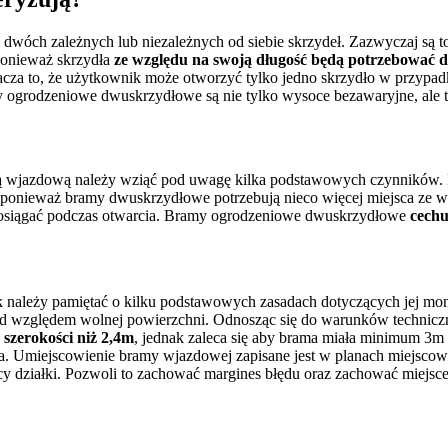
dwóch zależnych lub niezależnych od siebie skrzydeł. Zazwyczaj są to
 ponieważ skrzydła
ze względu na swoją długość będą potrzebować du
cza to, że użytkownik może otworzyć tylko jedno skrzydło w przypadk
 ogrodzeniowe dwuskrzydłowe są nie tylko wysoce bezawaryjne, ale ta
ą wjazdową należy wziąć pod uwagę kilka podstawowych czynników. Pr
, ponieważ bramy dwuskrzydłowe potrzebują nieco więcej miejsca ze 
 osiągać podczas otwarcia. Bramy ogrodzeniowe dwuskrzydłowe
cechu
należy pamiętać o kilku podstawowych zasadach dotyczących jej mon
 pod względem wolnej powierzchni. Odnosząc się do warunków technic
 szerokości niż 2,4m
, jednak zaleca się aby brama miała minimum 3m
ka. Umiejscowienie bramy wjazdowej zapisane jest w planach miejsc
y działki. Pozwoli to zachować margines błędu oraz zachować miejsc