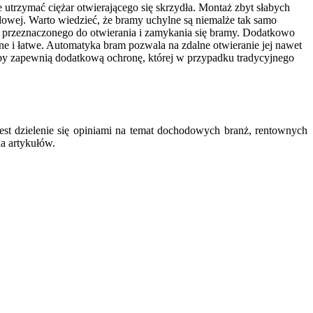
utrzymać ciężar otwierającego się skrzydła. Montaż zbyt słabych
wej. Warto wiedzieć, że bramy uchylne są niemalże tak samo
ca przeznaczonego do otwierania i zamykania się bramy. Dodatkowo
dne i łatwe. Automatyka bram pozwala na zdalne otwieranie jej nawet
oby zapewnią dodatkową ochronę, której w przypadku tradycyjnego
est dzielenie się opiniami na temat dochodowych branż, rentownych
ia artykułów.