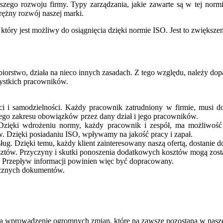
zego rozwoju firmy. Typy zarządzania, jakie zawarte są w tej normie,
ężny rozwój naszej marki.
który jest możliwy do osiągnięcia dzięki normie ISO. Jest to zwiększen
biorstwo, działa na nieco innych zasadach. Z tego względu, należy do
szystkich pracowników.
 i samodzielności. Każdy pracownik zatrudniony w firmie, musi do
ego zakresu obowiązków przez dany dział i jego pracowników.
Dzięki wdrożeniu normy, każdy pracownik i zespół, ma możliwość 
w. Dzięki posiadaniu ISO, wpływamy na jakość pracy i zapał.
. Dzięki temu, każdy klient zainteresowany naszą ofertą, dostanie do
ztów. Przyczyny i skutki ponoszenia dodatkowych kosztów mogą zost
. Przepływ informacji powinien więc być dopracowany.
ecznych dokumentów.
na wprowadzenie ogromnych zmian, które na zawsze pozostaną w naszej