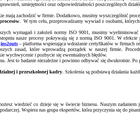
rawnień, umiejętności oraz odpowiedzialności poszczególnych działó
akie mają zachodzić w firmie. Dodatkowo, musimy wyszczególnić proce
 procesów
. W tym celu, przeprowadzamy wywiad z osobami, których z
aszych wymagań i założeń normy ISO 9001, musimy wyeliminować cz
m stopniu nasze procesy pokrywają się z normą ISO 9001. W efekcie
t
ins2outs
– platforma wspierająca wdrażanie certyfikatów w firmach or
pszych zasad, które wprowadzą porządek w naszej firmie. Proce
ie wychwycenie i pozbycie się ewentualnych błędów.
. Jest to badanie niezależne i powinno odbywać się dwukrotnie. Po 
ialnej i przeszkolonej kadry
. Szkolenia są podstawą działania każd
ożesz wiedzieć co dzieje się w świecie biznesu. Naszym zadaniem j
podarczej. Wspiera nas grupa ekspertów, która przyczynia się do pisan