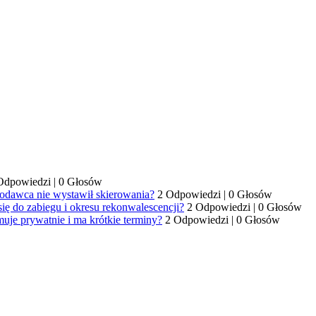
Odpowiedzi
|
0 Głosów
codawca nie wystawił skierowania?
2 Odpowiedzi
|
0 Głosów
się do zabiegu i okresu rekonwalescencji?
2 Odpowiedzi
|
0 Głosów
uje prywatnie i ma krótkie terminy?
2 Odpowiedzi
|
0 Głosów