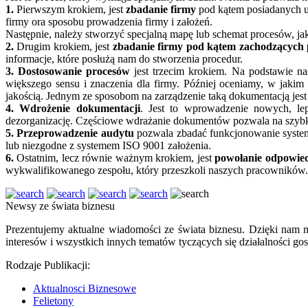
1.
Pierwszym krokiem, jest
zbadanie firmy
pod kątem posiadanych up
firmy ora sposobu prowadzenia firmy i założeń.
Następnie, należy stworzyć specjalną mapę lub schemat procesów, j
2.
Drugim krokiem, jest
zbadanie firmy pod kątem zachodzących
informacje, które posłużą nam do stworzenia procedur.
3.
Dostosowanie procesów
jest trzecim krokiem. Na podstawie n
większego sensu i znaczenia dla firmy. Później oceniamy, w jaki
jakością. Jednym ze sposobom na zarządzenie taką dokumentacją jes
4. Wdrożenie dokumentacji
. Jest to wprowadzenie nowych, le
dezorganizację. Częściowe wdrażanie dokumentów pozwala na szybk
5.
Przeprowadzenie audytu
pozwala zbadać funkcjonowanie systemu
lub niezgodne z systemem ISO 9001 założenia.
6.
Ostatnim, lecz równie ważnym krokiem, jest
powołanie odpowiedz
wykwalifikowanego zespołu, który przeszkoli naszych pracowników.
Newsy ze świata biznesu
Prezentujemy aktualne wiadomości ze świata biznesu. Dzięki nam m
interesów i wszystkich innych tematów tyczących się działalności gos
Rodzaje Publikacji:
Aktualnosci Biznesowe
Felietony