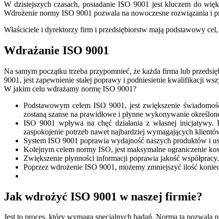
W dzisiejszych czasach, posiadanie ISO 9001 jest kluczem do więks
Wdrożenie normy ISO 9001 pozwala na nowoczesne rozwiązania i pr
Właściciele i dyrektorzy firm i przedsiębiorstw mają podstawowy cel, 
Wdrażanie ISO 9001
Na samym początku trzeba przypomnieć, że każda firma lub przedsię
9001, jest zapewnienie stałej poprawy i podniesienie kwalifikacji w
W jakim celu wdrażamy normę ISO 9001?
Podstawowym celem ISO 9001, jest zwiększenie świadomości
zostaną szanse na prawidłowe i płynne wykonywanie określon
ISO 9001 wpływa na chęć działania z własnej inicjatywy. 
zaspokojenie potrzeb nawet najbardziej wymagających klientó
System ISO 9001 poprawia wydajność naszych produktów i usług
Kolejnym celem normy ISO, jest maksymalne ograniczenie kos
Zwiększenie płynności informacji poprawia jakość współpracy
Poprzez wdrożenie ISO 9001, możemy zmniejszyć ilość koni
Jak wdrożyć ISO 9001 w naszej firmie?
Jest to proces, który wymaga specjalnych badań. Norma ta pozwala 