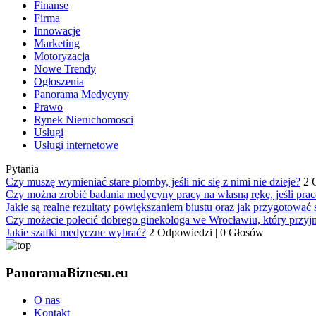
Finanse
Firma
Innowacje
Marketing
Motoryzacja
Nowe Trendy
Ogłoszenia
Panorama Medycyny
Prawo
Rynek Nieruchomosci
Usługi
Usługi internetowe
Pytania
Czy muszę wymieniać stare plomby, jeśli nic się z nimi nie dzieje?
2 
Czy można zrobić badania medycyny pracy na własną rękę, jeśli pra
Jakie są realne rezultaty powiększaniem biustu oraz jak przygotować 
Czy możecie polecić dobrego ginekologa we Wrocławiu, który przyjm
Jakie szafki medyczne wybrać?
2 Odpowiedzi
|
0 Głosów
PanoramaBiznesu.eu
O nas
Kontakt