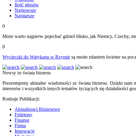
Ilość głosów
Najnowsze
Najstarsze
0
Może warto najpierw pojechać gdzieś blisko, jak Niemcy, Czechy, mo
0
Wycieczki do Watykanu w Rzymie
są moim zdaniem świetne na począ
Newsy ze świata biznesu
Prezentujemy aktualne wiadomości ze świata biznesu. Dzięki nam m
interesów i wszystkich innych tematów tyczących się działalności gos
Rodzaje Publikacji:
Aktualnosci Biznesowe
Felietony
Finanse
Firma
Innowacje