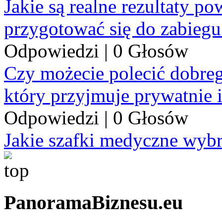
Jakie są realne rezultaty p
przygotować się do zabiegu
Odpowiedzi
|
0 Głosów
Czy możecie polecić dobre
który przyjmuje prywatnie 
Odpowiedzi
|
0 Głosów
Jakie szafki medyczne wyb
PanoramaBiznesu.eu