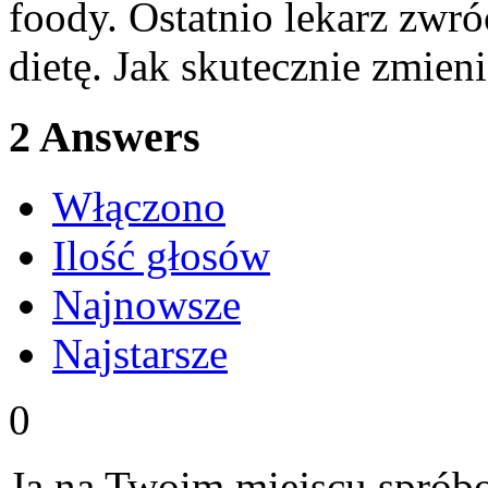
foody. Ostatnio lekarz zwr
dietę. Jak skutecznie zmie
2
Answers
Włączono
Ilość głosów
Najnowsze
Najstarsze
0
Ja na Twoim miejscu sprób