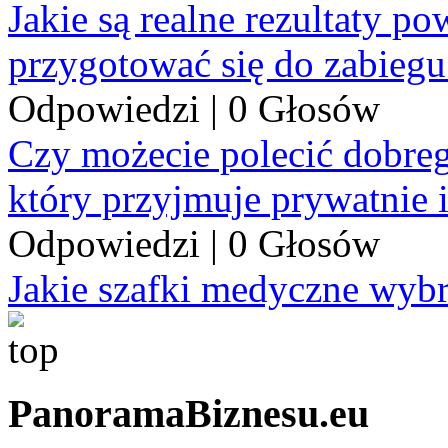
Jakie są realne rezultaty p
przygotować się do zabiegu
Odpowiedzi
|
0 Głosów
Czy możecie polecić dobre
który przyjmuje prywatnie 
Odpowiedzi
|
0 Głosów
Jakie szafki medyczne wyb
PanoramaBiznesu.eu