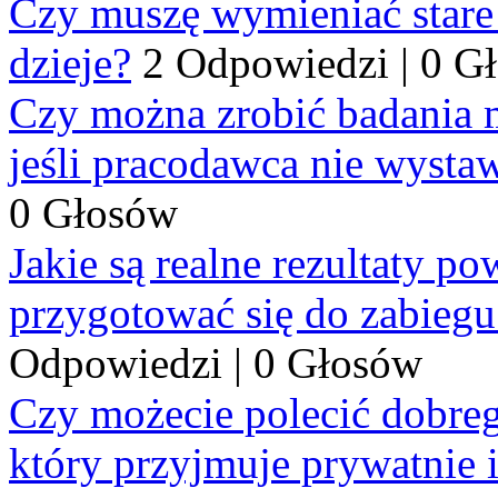
Czy muszę wymieniać stare p
dzieje?
2 Odpowiedzi
|
0 G
Czy można zrobić badania 
jeśli pracodawca nie wysta
0 Głosów
Jakie są realne rezultaty p
przygotować się do zabiegu
Odpowiedzi
|
0 Głosów
Czy możecie polecić dobre
który przyjmuje prywatnie 