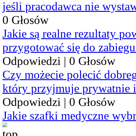
jeśli pracodawca nie wysta
0 Głosów
Jakie są realne rezultaty p
przygotować się do zabiegu
Odpowiedzi
|
0 Głosów
Czy możecie polecić dobre
który przyjmuje prywatnie 
Odpowiedzi
|
0 Głosów
Jakie szafki medyczne wyb