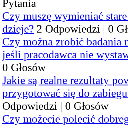
Pytania
Czy muszę wymieniać stare p
dzieje?
2 Odpowiedzi
|
0 G
Czy można zrobić badania 
jeśli pracodawca nie wysta
0 Głosów
Jakie są realne rezultaty p
przygotować się do zabiegu
Odpowiedzi
|
0 Głosów
Czy możecie polecić dobre