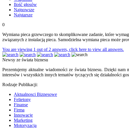
Ilość głosów
Najnowsze
Najstarsze
0
Wymiana pieca grzewczego to skomplikowane zadanie, które wymaga s
związanych z instalacją pieca. Samodzielna wymiana pieca może pro
You are viewing 1 out of 2 answers, click here to view all answers.
Newsy ze świata biznesu
Prezentujemy aktualne wiadomości ze świata biznesu. Dzięki nam m
interesów i wszystkich innych tematów tyczących się działalności gos
Rodzaje Publikacji:
Aktualnosci Biznesowe
Felietony
Finanse
Firma
Innowacje
Marketing
Motoryzacja