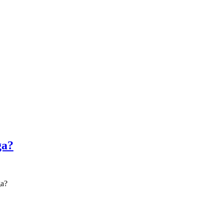
ga?
a?