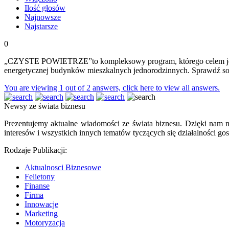
Ilość głosów
Najnowsze
Najstarsze
0
„CZYSTE POWIETRZE”to kompleksowy program, którego celem jest po
energetycznej budynków mieszkalnych jednorodzinnych. Sprawdź so
You are viewing 1 out of 2 answers, click here to view all answers.
Newsy ze świata biznesu
Prezentujemy aktualne wiadomości ze świata biznesu. Dzięki nam m
interesów i wszystkich innych tematów tyczących się działalności gos
Rodzaje Publikacji:
Aktualnosci Biznesowe
Felietony
Finanse
Firma
Innowacje
Marketing
Motoryzacja