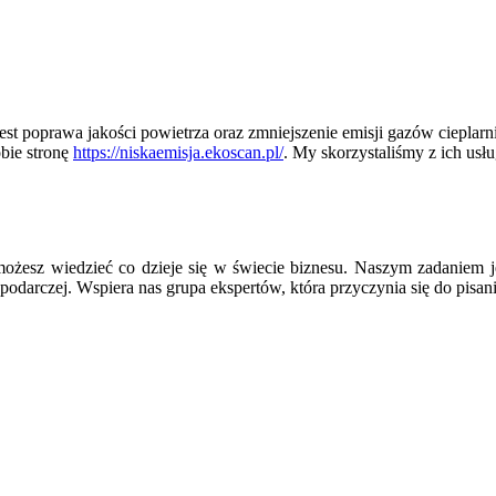
prawa jakości powietrza oraz zmniejszenie emisji gazów cieplarnia
bie stronę
https://niskaemisja.ekoscan.pl/
. My skorzystaliśmy z ich usł
ożesz wiedzieć co dzieje się w świecie biznesu. Naszym zadaniem j
podarczej. Wspiera nas grupa ekspertów, która przyczynia się do pisan