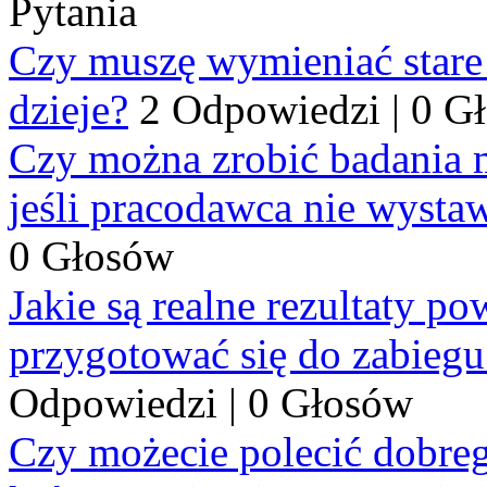
Pytania
Czy muszę wymieniać stare p
dzieje?
2 Odpowiedzi
|
0 G
Czy można zrobić badania 
jeśli pracodawca nie wysta
0 Głosów
Jakie są realne rezultaty p
przygotować się do zabiegu
Odpowiedzi
|
0 Głosów
Czy możecie polecić dobre