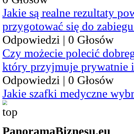
Jakie są realne rezultaty p
przygotować się do zabiegu
Odpowiedzi
|
0 Głosów
Czy możecie polecić dobre
który przyjmuje prywatnie 
Odpowiedzi
|
0 Głosów
Jakie szafki medyczne wyb
PanoramaBiznesu.eu